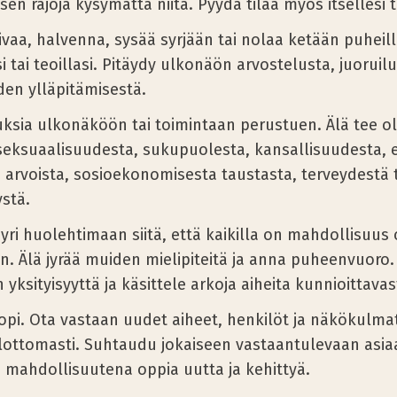
isen rajoja kysymättä niitä. Pyydä tilaa myös itsellesi 
 ivaa, halvenna, sysää syrjään tai nolaa ketään puheill
i tai teoillasi. Pitäydy ulkonäön arvostelusta, juoruilu
den ylläpitämisestä.
uksia ulkonäköön tai toimintaan perustuen. Älä tee o
eksuaalisuudesta, sukupuolesta, kansallisuudesta, e
arvoista, sosioekonomisesta taustasta, terveydestä t
stä.
Pyri huolehtimaan siitä, että kaikilla on mahdollisuus 
. Älä jyrää muiden mielipiteitä ja anna puheenvuoro.
yksityisyyttä ja käsittele arkoja aiheita kunnioittavast
opi. Ota vastaan uudet aiheet, henkilöt ja näkökulma
ottomasti. Suhtaudu jokaiseen vastaantulevaan asia
 mahdollisuutena oppia uutta ja kehittyä.