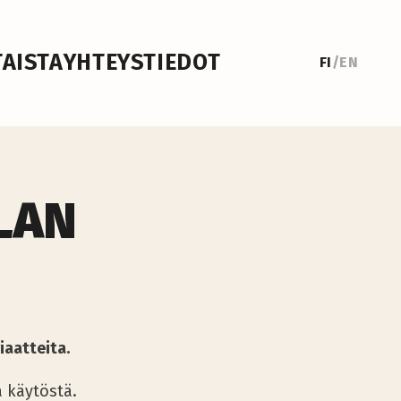
AISTA
YHTEYSTIEDOT
FI
/
EN
LAN
iaatteita.
a käytöstä.