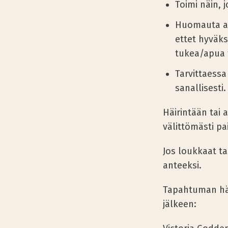
Toimi näin, 
Huomauta as
ettet hyväk
tukea/apua 
Tarvittaess
sanallisesti
Häirintään tai 
välittömästi pa
Jos loukkaat ta
anteeksi.
Tapahtuman häi
jälkeen: