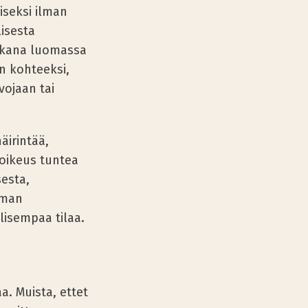
iseksi ilman
lisesta
mukana luomassa
en kohteeksi,
vojaan tai
äirintää,
 oikeus tuntea
sesta,
uman
lisempaa tilaa.
a. Muista, ettet