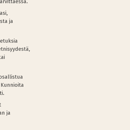
tarvittaessa.
asi,
sta ja
letuksia
tnisyydestä,
ai
osallistua
 Kunnioita
i.
t
an ja