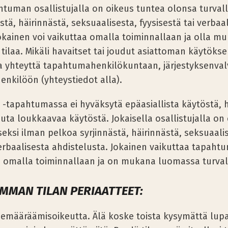
htuman osallistujalla on oikeus tuntea olonsa turvall
stä, häirinnästä, seksuaalisesta, fyysisestä tai verbaa
Jokainen voi vaikuttaa omalla toiminnallaan ja olla 
tilaa. Mikäli havaitset tai joudut asiattoman käytöks
aa yhteyttä tapahtumahenkilökuntaan, järjestyksenval
enkilöön (yhteystiedot alla).
 -tapahtumassa ei hyväksytä epäasiallista käytöstä, h
uuta loukkaavaa käytöstä. Jokaisella osallistujalla on
seksi ilman pelkoa syrjinnästä, häirinnästä, seksuaali
verbaalisesta ahdistelusta. Jokainen vaikuttaa tapaht
n omalla toiminnallaan ja on mukana luomassa turval
MMAN TILAN PERIAATTEET:
semääräämisoikeutta. Älä koske toista kysymättä lupa