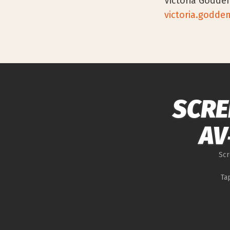
Victoria Godden
victoria.godden
SCRE
AV
Scr
Ta