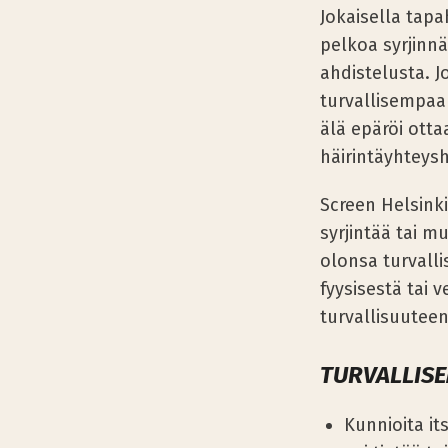
Jokaisella tapa
pelkoa syrjinnä
ahdistelusta. 
turvallisempaa 
älä epäröi ott
häirintäyhteysh
Screen Helsinki
syrjintää tai m
olonsa turvalli
fyysisestä tai 
turvallisuutee
TURVALLISE
Kunnioita it