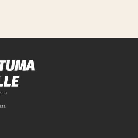
HTUMA
LLE
ossa
sta