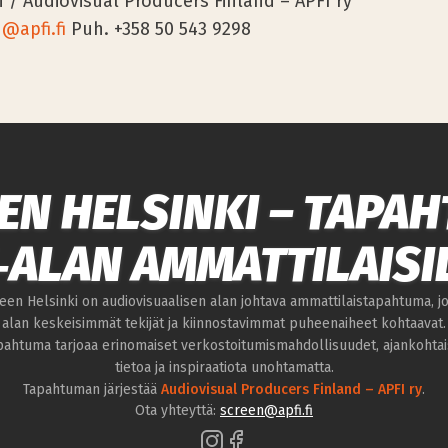
 / Audiovisual Producers Finland – APFI ry
@apfi.fi
Puh. +358 50 543 9298
EN HELSINKI – TAPA
‑ALAN AMMATTILAISI
een Helsinki on audiovisuaalisen alan johtava ammattilais­tapahtuma, j
alan keskeisimmät tekijät ja kiinnostavimmat puheenaiheet kohtaavat.
pahtuma tarjoaa erinomaiset verkostoitumismahdollisuudet, ajankohtai
tietoa ja inspiraatiota unohtamatta.
Tapahtuman järjestää
Audiovisual Producers Finland – APFI ry
.
Ota yhteyttä:
screen@apfi.fi