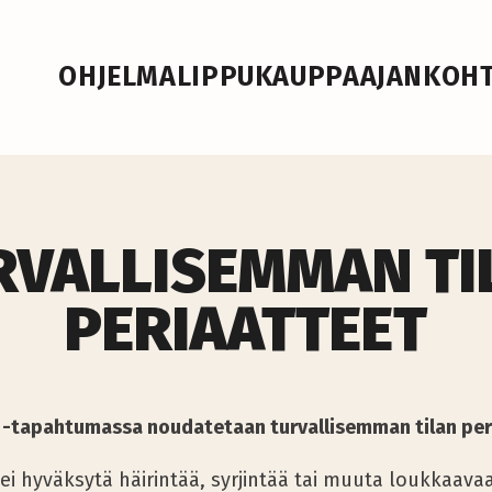
OHJELMA
LIPPUKAUPPA
AJANKOHT
RVALLISEMMAN TI
PERIAATTEET
i -tapahtumassa noudatetaan turvallisemman tilan per
i hyväksytä häirintää, syrjintää tai muuta loukkaava