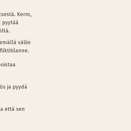
sestä. Kerro,
t pyytää
ltä.
mällä väliin
liktitilanne.
poistaa
tös ja pyydä
a että sen