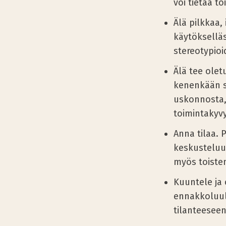
voi tietää to
Älä pilkkaa,
käytökselläs
stereotypioi
Älä tee olet
kenenkään s
uskonnosta, 
toimintakyvy
Anna tilaa. 
keskusteluun
myös toisten 
Kuuntele ja 
ennakkoluul
tilanteeseen