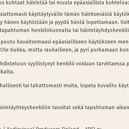
jos kohtaat häirintää tai muuta epäasiallista kohtelua:
iattomasti käyttäytyvälle tämän häiritsevästä käytök
sy hänen käytöstään ja pyydä häntä lopettamaan. Voi
tapahtuman henkilökunnalta tai häirintäyhdyshenkilö
a puutu havaitsemaasi epäasialliseen käytökseen mene
. Ole tiukka, mutta rauhallinen, ja pyri purkamaan konf
ahdisteluun syyllistynyt henkilö voidaan tarvittaessa 
ikalta.
hallisesti tai tahattomasti muita, lopeta kuvailtu käy
rintäyhteyshenkilön tavoitat sekä tapahtuman aikan