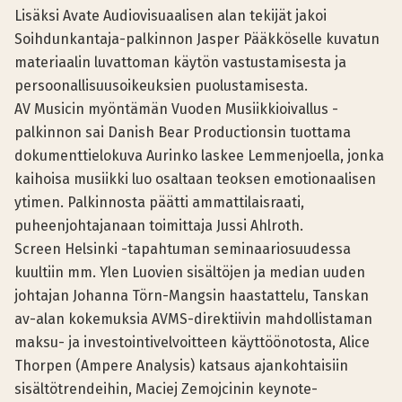
Lisäksi Avate Audiovisuaalisen alan tekijät jakoi
Soihdunkantaja-palkinnon Jasper Pääkköselle kuvatun
materiaalin luvattoman käytön vastustamisesta ja
persoonallisuusoikeuksien puolustamisesta.
AV Musicin myöntämän Vuoden Musiikkioivallus -
palkinnon sai Danish Bear Productionsin tuottama
dokumenttielokuva Aurinko laskee Lemmenjoella, jonka
kaihoisa musiikki luo osaltaan teoksen emotionaalisen
ytimen. Palkinnosta päätti ammattilaisraati,
puheenjohtajanaan toimittaja Jussi Ahlroth.
Screen Helsinki -tapahtuman seminaariosuudessa
kuultiin mm. Ylen Luovien sisältöjen ja median uuden
johtajan Johanna Törn-Mangsin haastattelu, Tanskan
av-alan kokemuksia AVMS-direktiivin mahdollistaman
maksu- ja investointivelvoitteen käyttöönotosta, Alice
Thorpen (Ampere Analysis) katsaus ajankohtaisiin
sisältötrendeihin, Maciej Zemojcinin keynote-