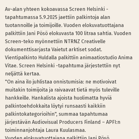
Av-alan yhteen kokoavassa Screen Helsinki -
tapahtumassa 5.9.2025 jaettiin palkintoja alan
tuotannoille ja toimijoille. Vuoden elokuvatuottajana
palkittiin Jani Pösö elokuvasta 100 litraa sahtia. Vuoden
Screen-teko myönnettiin NTRNZ Creativelle
dokumenttisarjasta Vaietut arktiset sodat.
Vientipalkinto Huldalla palkittiin animaatiostudio Anima
Vitae. Screen Helsinki -tapahtuma järjestettiin nyt
neljättä kertaa.
"On aina ilo juhlistaa onnistumisia: ne motivoivat
muitakin toimijoita ja raivaavat tietä myös tuleville
hankkeille. Hankalista ajoista huolimatta hyviä
palkintoehdokkaita löytyi runsaasti kaikkiin
palkintokategorioihin", summaa tapahtumaa
järjestävän Audiovisual Producers Finland – APFI:n
toiminnanjohtaja Laura Kuulasmaa.
Vuoden elokuvatuottajana palkittiin Jani Pösö