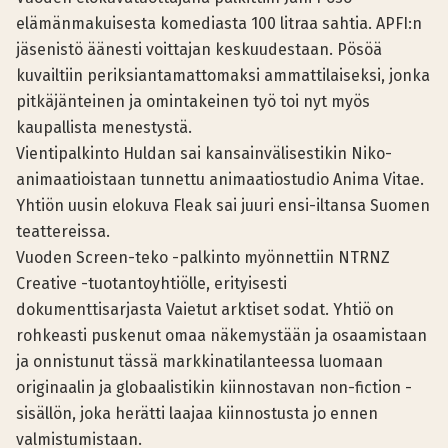
elämänmakuisesta komediasta 100 litraa sahtia. APFI:n
jäsenistö äänesti voittajan keskuudestaan. Pösöä
kuvailtiin periksiantamattomaksi ammattilaiseksi, jonka
pitkäjänteinen ja omintakeinen työ toi nyt myös
kaupallista menestystä.
Vientipalkinto Huldan sai kansainvälisestikin Niko-
animaatioistaan tunnettu animaatiostudio Anima Vitae.
Yhtiön uusin elokuva Fleak sai juuri ensi-iltansa Suomen
teattereissa.
Vuoden Screen-teko -palkinto myönnettiin NTRNZ
Creative -tuotantoyhtiölle, erityisesti
dokumenttisarjasta Vaietut arktiset sodat. Yhtiö on
rohkeasti puskenut omaa näkemystään ja osaamistaan
ja onnistunut tässä markkinatilanteessa luomaan
originaalin ja globaalistikin kiinnostavan non-fiction -
sisällön, joka herätti laajaa kiinnostusta jo ennen
valmistumistaan.